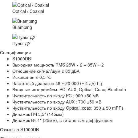
Optical / Coaxial
Bi-amping
Пульт ДУ
Спецификации
S1000DB
Выходная мощность
RMS 25W × 2 + 35W × 2
Отношение сигнал/шум
≥ 85 дБА
Искажения
≤ 0,5 %
Частотный диапазон
48 ~ 20 000 (± 4 дБ) Гц
Входные интерфейсы:
PC, AUX, Optical, Coax, Bluetooth
Чуствительность по входу
PC : 900 ±50 мВ
Чуствительность по входу
AUX : 700 ±50 мВ
Чуствительность по входу
Optical, coax: 350 ± 50 mFFs
Динамик НЧ
5,5" (145мм)
Динамик ВЧ
1" (25мм), с титановым диффузором
Отзывы о S1000DB