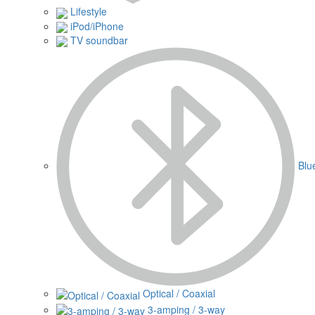
Lifestyle
iPod/iPhone
TV soundbar
Blu
Optical / Coaxial
3-amping / 3-way