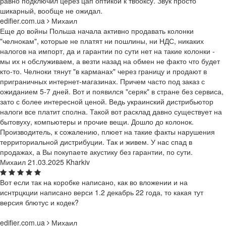
равно подключил церез цап оптикой к твбоксу. Звук просто
шикарный, вообще не ожидал.
edifier.com.ua
Михаил
Еще до войны Польша начала активно продавать колонки
"челнокам", которые не платят ни пошлины, ни НДС, никаких
налогов на импорт, да и гарантии по сути нет на такие колонки -
мы их н обслуживаем, а везти назад на обмен не факто что будет
кто-то. Челноки тянут "в карманах" через границу и продают в
приграничных интернет-магазинах. Причем часто под заказ с
ожиданием 5-7 дней. Вот и появился "серяк" в стране без сервиса,
зато с более интересной ценой. Ведь украинский дистрибьютор
налоги все платит сполна. Такой вот расклад давно существует на
бытовуху, компьютеры и прочие вещи. Дошло до колонок.
Производитель, к сожалению, плюет на такие факты нарушения
территориальной дистрибуции. Так и живем. У нас спад в
продажах, а Вы покупаете акустику без гарантии, по сути.
Михаил
21.03.2025
Kharkiv
Вот если так на коробке написано, как во вложении и на
иснтрцкции написано верси 1.2 декабрь 22 года, то какая тут
версия блютус и кодек?
edifier.com.ua
Михаил