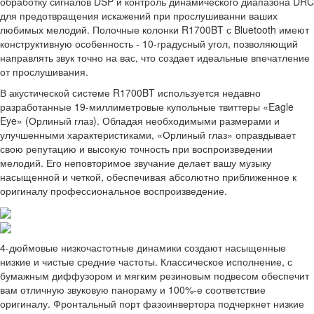
обработку сигналов DSP и контроль динамического диапазона DRC
для предотвращения искажений при прослушиванни ваших
любимых мелодий. Полочные колонки R1700BT с Bluetooth имеют
конструктивную особенность - 10-градусный угол, позволяющий
направлять звук точно на вас, что создает идеальные впечатление
от прослушивания.
В акустической системе R1700BT используется недавно
разработанные 19-миллиметровые купольные твиттеры «Eagle
Eye» (Орлиный глаз). Обладая необходимыми размерами и
улучшенными характеристиками, «Орлиный глаз» оправдывает
свою репутацию и высокую точность при воспроизведении
мелодий. Его неповторимое звучание делает вашу музыку
насыщенной и четкой, обеспечивая абсолютно приближенное к
оригиналу профессиональное воспроизведение.
4-дюймовые низкочастотные динамики создают насыщенные
низкие и чистые средние частоты. Классическое исполнение, с
бумажным диффузором и мягким резиновым подвесом обеспечит
вам отличную звуковую панораму и 100%-е соответствие
оригиналу. Фронтальный порт фазоинвертора подчеркнет низкие