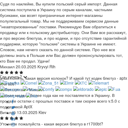
Судя по наклейке, Вы купили польский серый импорт. Данная
система поступила в Украину по серым каналам, частными
бусиками, как возят приграничные интернет-магазины
полулегальный товар. Мы не поддерживаем сервисом данные
"неавторизованные" поставки. Рекомендую Вам обратиться к
продавцу или к польскому дистрибьютору. Они Вам все расскажут,
и про версию блютуза, и про кодеки, и про отсутствие гарантийной
поддержки, которую "польские" системы в Украине не имеют.
Словом, нам нечего сказать по данной системе. Про нее все
должны знать в Польше или Вас должен проконсультировать тот,
кто Вам ее продал. Удачи!
Михаил
20.03.2025
Kryvyi Rih
Где купить?
а как понять, какая версия колонок? И какой тут кодек блютуз - aptx
или sbs?
edifier.com.ua
Михаил
Данная модель более года как не поставляется в Украину. В
продаже остатки с прошлых поставок и там скорее всего v.5.0 с
поддержкой AptX
Виталий
13.03.2025
Kiev
Уточните пожалуйста - какая версия блютуз в r1700bt?