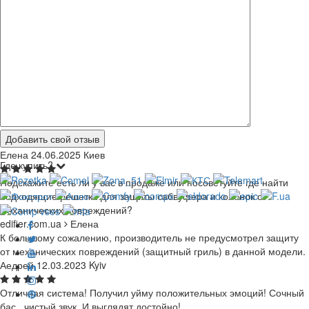
Добавить свой отзыв
Елена
24.06.2025
Киев
Где купить?
Подскажите есть ли у вас в продаже или посоветуйте где найти
подходящие решетки для защиты сабвуфера и колонок от
механических повреждений?
edifier.com.ua
Елена
К большому сожалению, производитель не предусмотрел защиту
от механических повреждений (защитный гриль) в данной модели.
Аедрей
12.03.2023
Kyiv
Отличная система! Получил уйму положительных эмоций! Сочный
бас , чистый звук. И выглядят достойно!