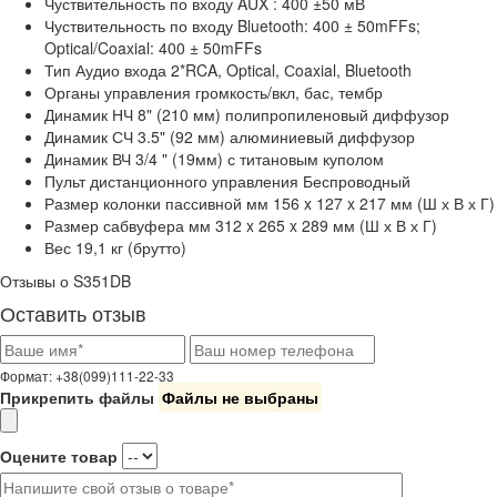
Чуствительность по входу
AUX : 400 ±50 мВ
Чуствительность по входу
Bluetooth: 400 ± 50mFFs;
Optical/Coaxial: 400 ± 50mFFs
Тип Аудио входа
2*RCA, Optical, Сoaxial, Bluetooth
Органы управления
громкость/вкл, бас, тембр
Динамик НЧ
8" (210 мм) полипропиленовый диффузор
Динамик СЧ
3.5" (92 мм) алюминиевый диффузор
Динамик ВЧ
3/4 " (19мм) с титановым куполом
Пульт дистанционного управления
Беспроводный
Размер колонки пассивной
мм 156 x 127 x 217 мм (Ш х В х Г)
Размер сабвуфера
мм 312 x 265 x 289 мм (Ш х В х Г)
Вес
19,1 кг (брутто)
Отзывы о S351DB
Оставить отзыв
Формат: +38(099)111-22-33
Прикрепить файлы
Файлы не выбраны
Оцените товар